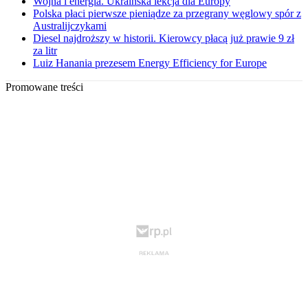
Wojna i energia. Ukraińska lekcja dla Europy
Polska płaci pierwsze pieniądze za przegrany węglowy spór z
Australijczykami
Diesel najdroższy w historii. Kierowcy płacą już prawie 9 zł
za litr
Luiz Hanania prezesem Energy Efficiency for Europe
Promowane treści