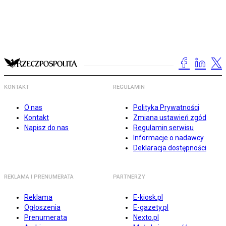
KONTAKT
REGULAMIN
O nas
Polityka Prywatności
Kontakt
Zmiana ustawień zgód
Napisz do nas
Regulamin serwisu
Informacje o nadawcy
Deklaracja dostępności
REKLAMA I PRENUMERATA
PARTNERZY
Reklama
E-kiosk.pl
Ogłoszenia
E-gazety.pl
Prenumerata
Nexto.pl