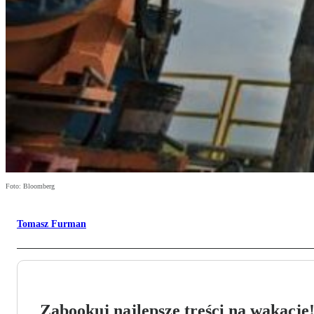
Foto: Bloomberg
Tomasz Furman
Zabookuj najlepsze treści na wakacje