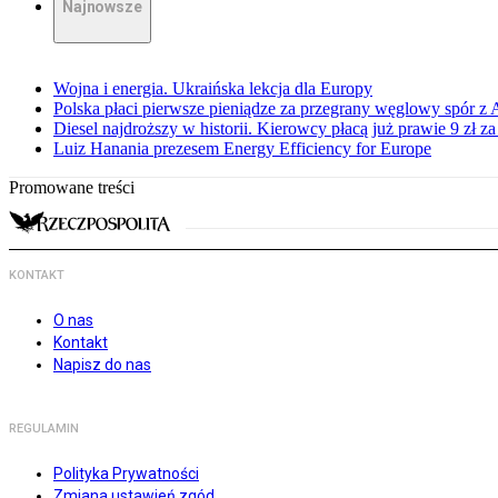
Najnowsze
Wojna i energia. Ukraińska lekcja dla Europy
Polska płaci pierwsze pieniądze za przegrany węglowy spór z 
Diesel najdroższy w historii. Kierowcy płacą już prawie 9 zł za 
Luiz Hanania prezesem Energy Efficiency for Europe
Promowane treści
KONTAKT
O nas
Kontakt
Napisz do nas
REGULAMIN
Polityka Prywatności
Zmiana ustawień zgód