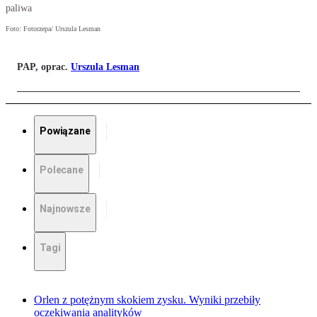
paliwa
Foto: Fotorzepa/ Urszula Lesman
PAP, oprac.
Urszula Lesman
Powiązane
Polecane
Najnowsze
Tagi
Orlen z potężnym skokiem zysku. Wyniki przebiły
oczekiwania analityków