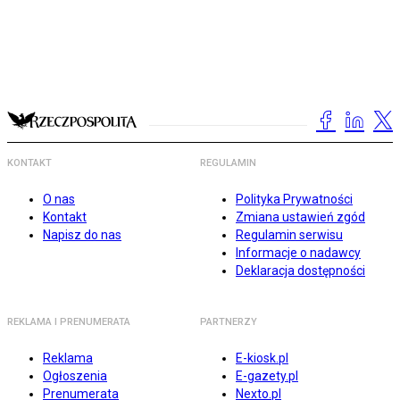
KONTAKT
REGULAMIN
O nas
Polityka Prywatności
Kontakt
Zmiana ustawień zgód
Napisz do nas
Regulamin serwisu
Informacje o nadawcy
Deklaracja dostępności
REKLAMA I PRENUMERATA
PARTNERZY
Reklama
E-kiosk.pl
Ogłoszenia
E-gazety.pl
Prenumerata
Nexto.pl