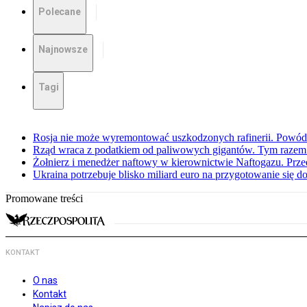
Polecane
Najnowsze
Tagi
Rosja nie może wyremontować uszkodzonych rafinerii. Powó
Rząd wraca z podatkiem od paliwowych gigantów. Tym razem z
Żołnierz i menedżer naftowy w kierownictwie Naftogazu. Prz
Ukraina potrzebuje blisko miliard euro na przygotowanie się do
Promowane treści
KONTAKT
O nas
Kontakt