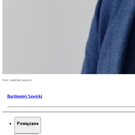
Foto: materiały prasowe
Bartłomiej Sawicki
Powiązane