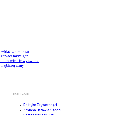
d widać z kosmosu
apłaci także gaz
ed nim wielkie wyzwanie
 najbliżej zimy
REGULAMIN
Polityka Prywatności
Zmiana ustawień zgód