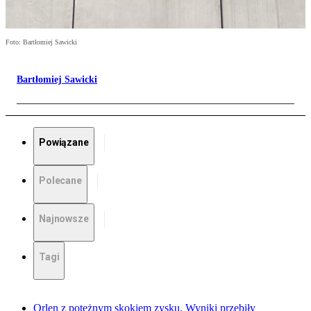
Foto: Bartłomiej Sawicki
Bartłomiej Sawicki
Powiązane
Polecane
Najnowsze
Tagi
Orlen z potężnym skokiem zysku. Wyniki przebiły