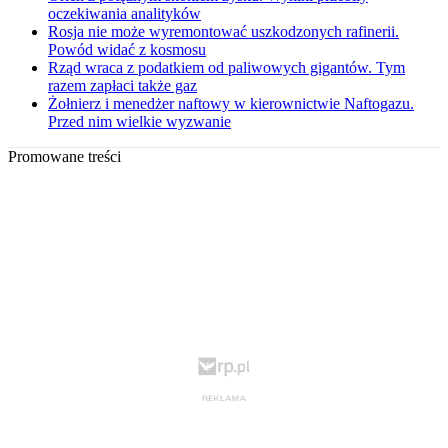
oczekiwania analityków
Rosja nie może wyremontować uszkodzonych rafinerii.
Powód widać z kosmosu
Rząd wraca z podatkiem od paliwowych gigantów. Tym
razem zapłaci także gaz
Żołnierz i menedżer naftowy w kierownictwie Naftogazu.
Przed nim wielkie wyzwanie
Promowane treści