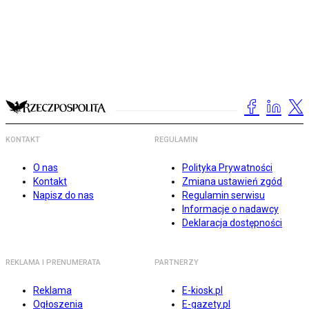
KONTAKT
REGULAMIN
O nas
Polityka Prywatności
Kontakt
Zmiana ustawień zgód
Napisz do nas
Regulamin serwisu
Informacje o nadawcy
Deklaracja dostępności
REKLAMA I PRENUMERATA
PARTNERZY
Reklama
E-kiosk.pl
Ogłoszenia
E-gazety.pl