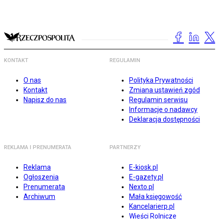
KONTAKT
REGULAMIN
O nas
Polityka Prywatności
Kontakt
Zmiana ustawień zgód
Napisz do nas
Regulamin serwisu
Informacje o nadawcy
Deklaracja dostępności
REKLAMA I PRENUMERATA
PARTNERZY
Reklama
E-kiosk.pl
Ogłoszenia
E-gazety.pl
Prenumerata
Nexto.pl
Archiwum
Mała księgowość
Kancelarierp.pl
Wieści Rolnicze