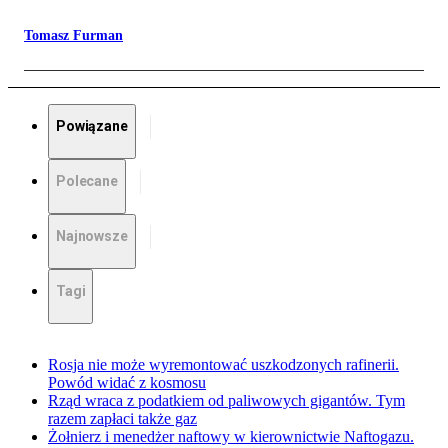
Tomasz Furman
Powiązane
Polecane
Najnowsze
Tagi
Rosja nie może wyremontować uszkodzonych rafinerii.
Powód widać z kosmosu
Rząd wraca z podatkiem od paliwowych gigantów. Tym
razem zapłaci także gaz
Żołnierz i menedżer naftowy w kierownictwie Naftogazu.