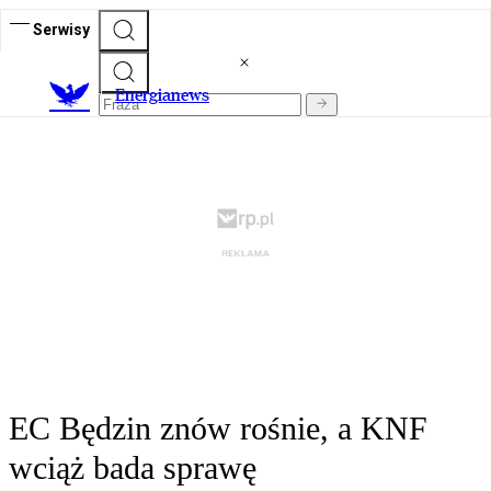
Serwisy
E
nergianews
EC Będzin znów rośnie, a KNF
wciąż bada sprawę