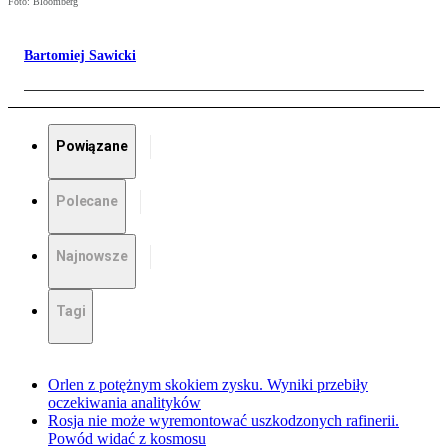
Foto: Bloomberg
Bartomiej Sawicki
Powiązane
Polecane
Najnowsze
Tagi
Orlen z potężnym skokiem zysku. Wyniki przebiły
oczekiwania analityków
Rosja nie może wyremontować uszkodzonych rafinerii.
Powód widać z kosmosu