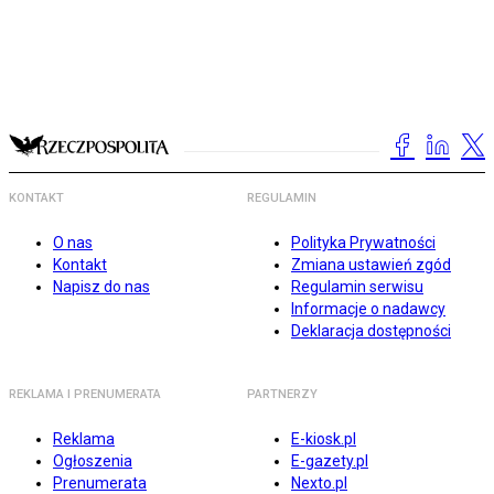
KONTAKT
REGULAMIN
O nas
Polityka Prywatności
Kontakt
Zmiana ustawień zgód
Napisz do nas
Regulamin serwisu
Informacje o nadawcy
Deklaracja dostępności
REKLAMA I PRENUMERATA
PARTNERZY
Reklama
E-kiosk.pl
Ogłoszenia
E-gazety.pl
Prenumerata
Nexto.pl