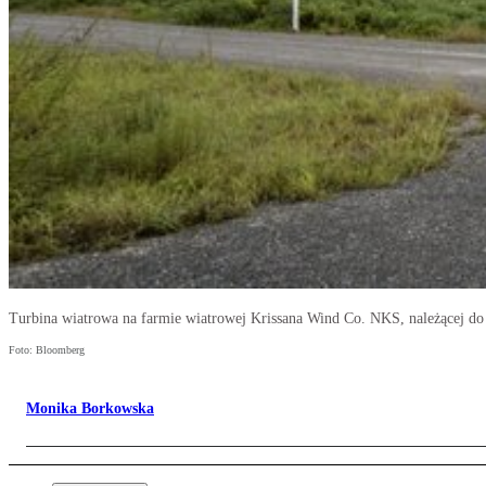
Turbina wiatrowa na farmie wiatrowej Krissana Wind Co. NKS, należącej d
Foto: Bloomberg
Monika Borkowska