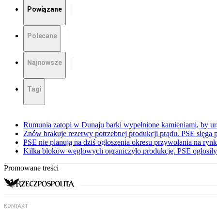
Powiązane
Polecane
Najnowsze
Tagi
Rumunia zatopi w Dunaju barki wypełnione kamieniami, by ur
Znów brakuje rezerwy potrzebnej produkcji prądu. PSE sięga
PSE nie planują na dziś ogłoszenia okresu przywołania na ry
Kilka bloków węglowych ograniczyło produkcję. PSE ogłosił
Promowane treści
KONTAKT