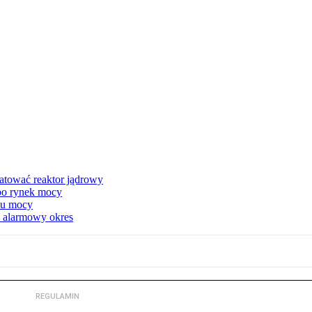
atować reaktor jądrowy
 po rynek mocy
nku mocy
y alarmowy okres
REGULAMIN