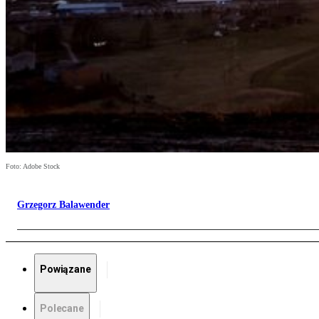
Foto: Adobe Stock
Grzegorz Balawender
Powiązane
Polecane