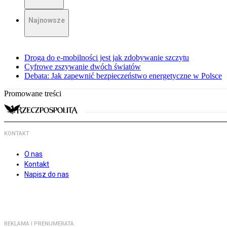
Najnowsze
Droga do e-mobilności jest jak zdobywanie szczytu
Cyfrowe zszywanie dwóch światów
Debata: Jak zapewnić bezpieczeństwo energetyczne w Polsce
Promowane treści
KONTAKT
O nas
Kontakt
Napisz do nas
REKLAMA I PRENUMERATA