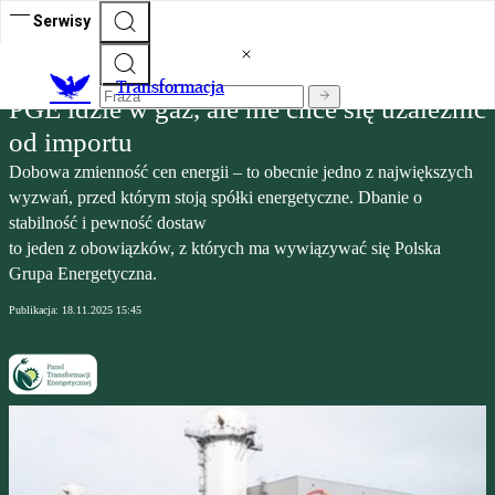
Serwisy
Transformacja
Transformacja
PGE idzie w gaz, ale nie chce się uzależnić
od importu
Dobowa zmienność cen energii – to obecnie jedno z największych
wyzwań, przed którym stoją spółki energetyczne. Dbanie o
stabilność i pewność dostaw
to jeden z obowiązków, z których ma wywiązywać się Polska
Grupa Energetyczna.
Publikacja:
18.11.2025 15:45