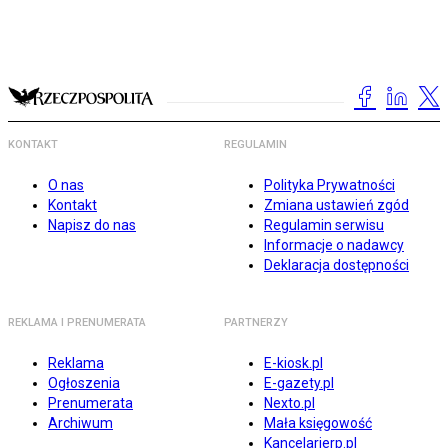
KONTAKT
REGULAMIN
O nas
Polityka Prywatności
Kontakt
Zmiana ustawień zgód
Napisz do nas
Regulamin serwisu
Informacje o nadawcy
Deklaracja dostępności
REKLAMA I PRENUMERATA
PARTNERZY
Reklama
E-kiosk.pl
Ogłoszenia
E-gazety.pl
Prenumerata
Nexto.pl
Archiwum
Mała księgowość
Kancelarierp.pl