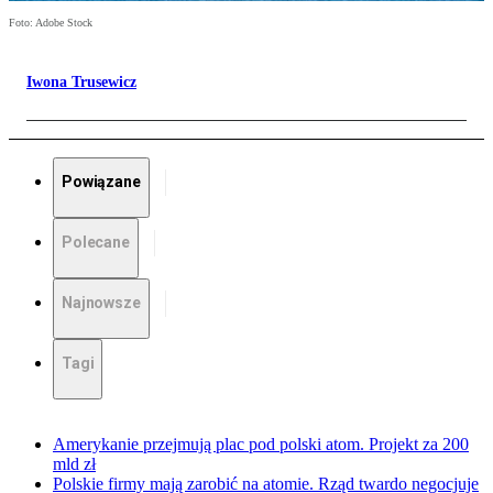
Foto: Adobe Stock
Iwona Trusewicz
Powiązane
Polecane
Najnowsze
Tagi
Amerykanie przejmują plac pod polski atom. Projekt za 200
mld zł
Polskie firmy mają zarobić na atomie. Rząd twardo negocjuje