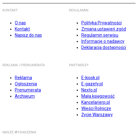
KONTAKT
REGULAMIN
O nas
Polityka Prywatności
Kontakt
Zmiana ustawień zgód
Napisz do nas
Regulamin serwisu
Informacje o nadawcy
Deklaracja dostępności
REKLAMA I PRENUMERATA
PARTNERZY
Reklama
E-kiosk.pl
Ogłoszenia
E-gazety.pl
Prenumerata
Nexto.pl
Archiwum
Mała księgowość
Kancelarierp.pl
Wieści Rolnicze
Życie Warszawy
NASZE WYDARZENIA