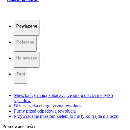
Powiązane
Polecane
Najnowsze
Tagi
Mieszkańcy mogą zobaczyć, że smog otacza nie tylko
sąsiadów
Biznes czeka energetyczna rewolucja
Firmy przed odpadową rewolucją
Przywracanie miastom zieleni to nie tylko frajda dla oczu
Promowane treści