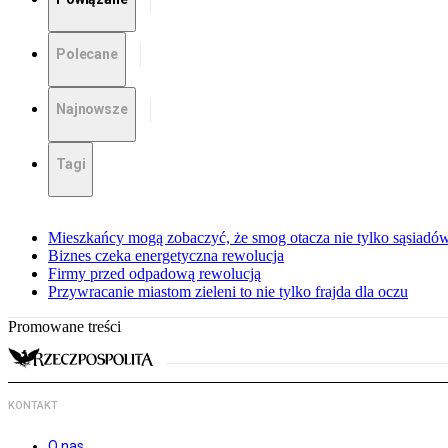
Polecane
Najnowsze
Tagi
Mieszkańcy mogą zobaczyć, że smog otacza nie tylko sąsiadó
Biznes czeka energetyczna rewolucja
Firmy przed odpadową rewolucją
Przywracanie miastom zieleni to nie tylko frajda dla oczu
Promowane treści
KONTAKT
O nas