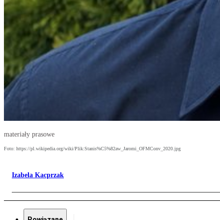
materiały prasowe
Foto: https://pl.wikipedia.org/wiki/Plik:Stanis%C5%82aw_Jaromi_OFMConv_2020.jpg
Izabela Kacprzak
Powiązane