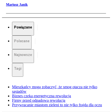
Mariusz Janik
Powiązane
Polecane
Najnowsze
Tagi
Mieszkańcy mogą zobaczyć, że smog otacza nie tylko
sąsiadów
Biznes czeka energetyczna rewolucja
Firmy przed odpadową rewolucją
Przywracanie miastom zieleni to nie tylko frajda dla oczu