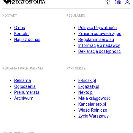
KONTAKT
REGULAMIN
O nas
Polityka Prywatności
Kontakt
Zmiana ustawień zgód
Napisz do nas
Regulamin serwisu
Informacje o nadawcy
Deklaracja dostępności
REKLAMA I PRENUMERATA
PARTNERZY
Reklama
E-kiosk.pl
Ogłoszenia
E-gazety.pl
Prenumerata
Nexto.pl
Archiwum
Mała księgowość
Kancelarierp.pl
Wieści Rolnicze
Życie Warszawy