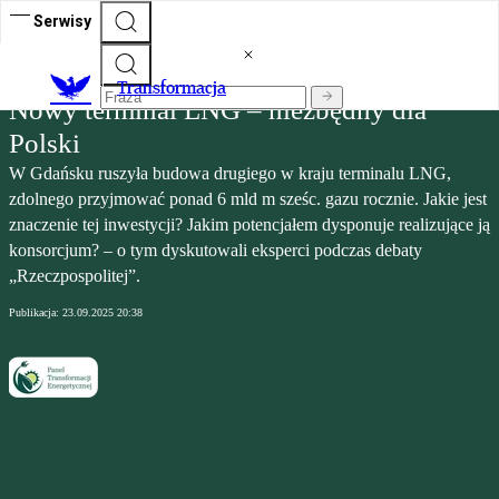
Serwisy
Transformacja
Transformacja
Nowy terminal LNG – niezbędny dla
Polski
W Gdańsku ruszyła budowa drugiego w kraju terminalu LNG,
zdolnego przyjmować ponad 6 mld m sześc. gazu rocznie. Jakie jest
znaczenie tej inwestycji? Jakim potencjałem dysponuje realizujące ją
konsorcjum? – o tym dyskutowali eksperci podczas debaty
„Rzeczpospolitej”.
Publikacja:
23.09.2025 20:38