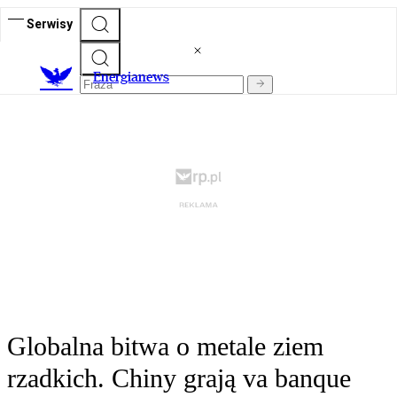
Serwisy
E
nergianews
Globalna bitwa o metale ziem
rzadkich. Chiny grają va banque