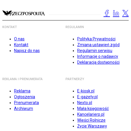
KONTAKT
REGULAMIN
O nas
Polityka Prywatności
Kontakt
Zmiana ustawień zgód
Napisz do nas
Regulamin serwisu
Informacje o nadawcy
Deklaracja dostępności
REKLAMA I PRENUMERATA
PARTNERZY
Reklama
E-kiosk.pl
Ogłoszenia
E-gazety.pl
Prenumerata
Nexto.pl
Archiwum
Mała księgowość
Kancelarierp.pl
Wieści Rolnicze
Życie Warszawy