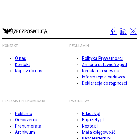
KONTAKT
REGULAMIN
O nas
Polityka Prywatności
Kontakt
Zmiana ustawień zgód
Napisz do nas
Regulamin serwisu
Informacje o nadawcy
Deklaracja dostępności
REKLAMA I PRENUMERATA
PARTNERZY
Reklama
E-kiosk.pl
Ogłoszenia
E-gazety.pl
Prenumerata
Nexto.pl
Archiwum
Mała księgowość
Kancelarierp.pl