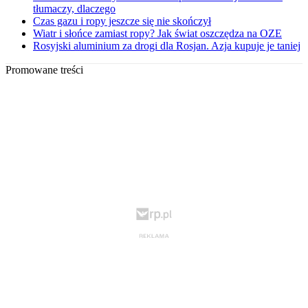
tłumaczy, dlaczego
Czas gazu i ropy jeszcze się nie skończył
Wiatr i słońce zamiast ropy? Jak świat oszczędza na OZE
Rosyjski aluminium za drogi dla Rosjan. Azja kupuje je taniej
Promowane treści