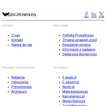
KONTAKT
REGULAMIN
O nas
Polityka Prywatności
Kontakt
Zmiana ustawień zgód
Napisz do nas
Regulamin serwisu
Informacje o nadawcy
Deklaracja dostępności
REKLAMA I PRENUMERATA
PARTNERZY
Reklama
E-kiosk.pl
Ogłoszenia
E-gazety.pl
Prenumerata
Nexto.pl
Archiwum
Mała księgowość
Kancelarierp.pl
Wieści Rolnicze
Życie Warszawy