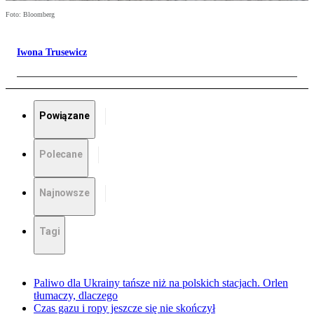
Foto: Bloomberg
Iwona Trusewicz
Powiązane
Polecane
Najnowsze
Tagi
Paliwo dla Ukrainy tańsze niż na polskich stacjach. Orlen
tłumaczy, dlaczego
Czas gazu i ropy jeszcze się nie skończył