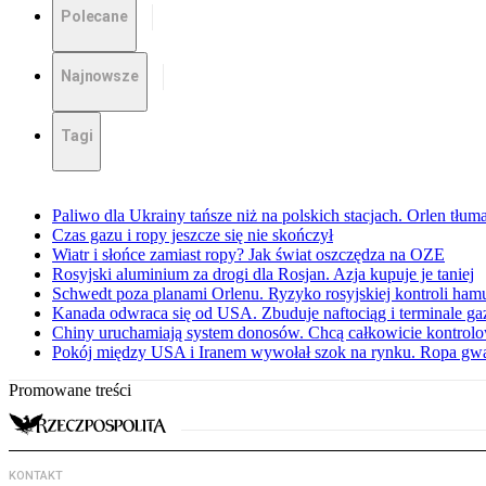
Polecane
Najnowsze
Tagi
Paliwo dla Ukrainy tańsze niż na polskich stacjach. Orlen tłum
Czas gazu i ropy jeszcze się nie skończył
Wiatr i słońce zamiast ropy? Jak świat oszczędza na OZE
Rosyjski aluminium za drogi dla Rosjan. Azja kupuje je taniej
Schwedt poza planami Orlenu. Ryzyko rosyjskiej kontroli ham
Kanada odwraca się od USA. Zbuduje naftociąg i terminale ga
Chiny uruchamiają system donosów. Chcą całkowicie kontrolo
Pokój między USA i Iranem wywołał szok na rynku. Ropa gwał
Promowane treści
KONTAKT