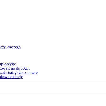
aczy, dlaczego
uje decyzje
zowe z myślą o Azji
wać strategiczne surowce
townie tanieje