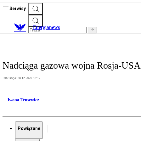
Serwisy
E
nergianews
Nadciąga gazowa wojna Rosja-USA
Publikacja:
28.12.2020 18:17
Iwona Trusewicz
Powiązane