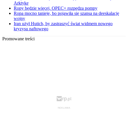
Arktykę
Ropy będzie więcej. OPEC+ rozpędza pompy
Ropa mocno tanieje, bo pojawiła się szansa na deeskalację
wojny
Iran użył Hutich, by zastraszyć świat widmem nowego
kryzysu naftowego
Promowane treści