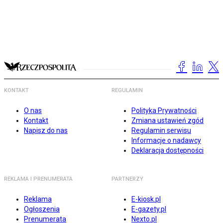
KONTAKT
REGULAMIN
O nas
Polityka Prywatności
Kontakt
Zmiana ustawień zgód
Napisz do nas
Regulamin serwisu
Informacje o nadawcy
Deklaracja dostępności
REKLAMA I PRENUMERATA
PARTNERZY
Reklama
E-kiosk.pl
Ogłoszenia
E-gazety.pl
Prenumerata
Nexto.pl