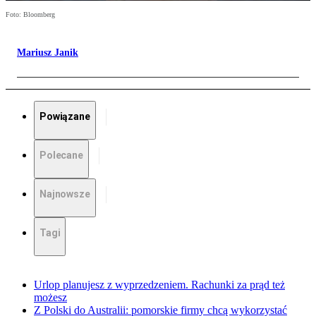
Foto: Bloomberg
Mariusz Janik
Powiązane
Polecane
Najnowsze
Tagi
Urlop planujesz z wyprzedzeniem. Rachunki za prąd też
możesz
Z Polski do Australii: pomorskie firmy chcą wykorzystać