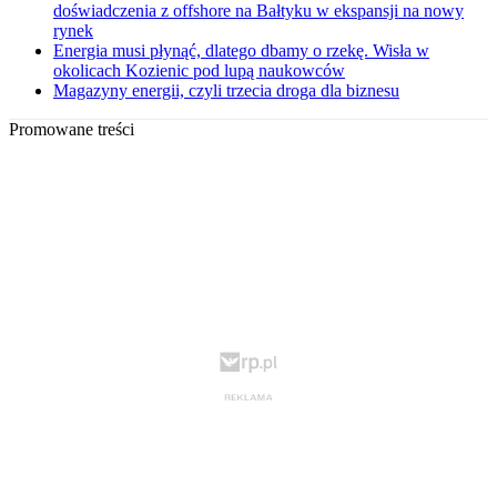
doświadczenia z offshore na Bałtyku w ekspansji na nowy
rynek
Energia musi płynąć, dlatego dbamy o rzekę. Wisła w
okolicach Kozienic pod lupą naukowców
Magazyny energii, czyli trzecia droga dla biznesu
Promowane treści