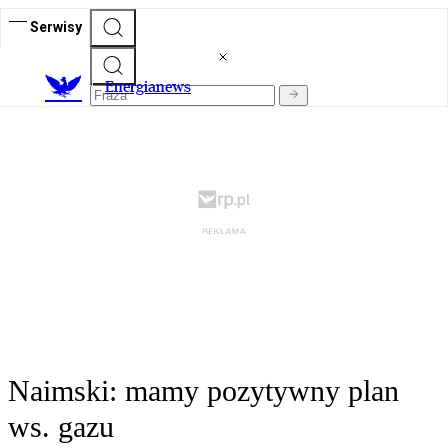
Serwisy
E
nergianews
Naimski: mamy pozytywny plan
ws. gazu