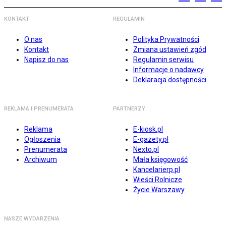
KONTAKT
REGULAMIN
O nas
Polityka Prywatności
Kontakt
Zmiana ustawień zgód
Napisz do nas
Regulamin serwisu
Informacje o nadawcy
Deklaracja dostępności
REKLAMA I PRENUMERATA
PARTNERZY
Reklama
E-kiosk.pl
Ogłoszenia
E-gazety.pl
Prenumerata
Nexto.pl
Archiwum
Mała księgowość
Kancelarierp.pl
Wieści Rolnicze
Życie Warszawy
NASZE WYDARZENIA