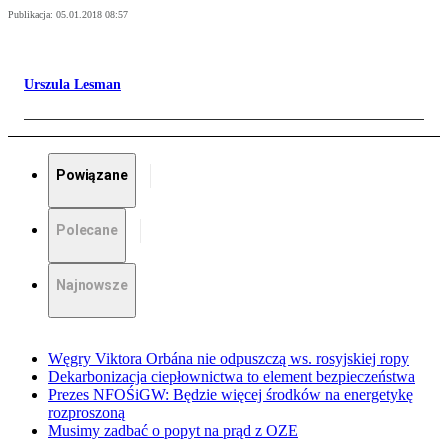
Publikacja:
05.01.2018 08:57
Urszula Lesman
Powiązane
Polecane
Najnowsze
Węgry Viktora Orbána nie odpuszczą ws. rosyjskiej ropy
Dekarbonizacja ciepłownictwa to element bezpieczeństwa
Prezes NFOŚiGW: Będzie więcej środków na energetykę
rozproszoną
Musimy zadbać o popyt na prąd z OZE