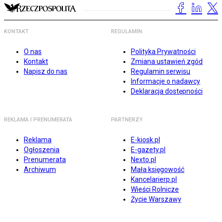
KONTAKT
REGULAMIN
O nas
Polityka Prywatności
Kontakt
Zmiana ustawień zgód
Napisz do nas
Regulamin serwisu
Informacje o nadawcy
Deklaracja dostępności
REKLAMA I PRENUMERATA
PARTNERZY
Reklama
E-kiosk.pl
Ogłoszenia
E-gazety.pl
Prenumerata
Nexto.pl
Archiwum
Mała księgowość
Kancelarierp.pl
Wieści Rolnicze
Życie Warszawy