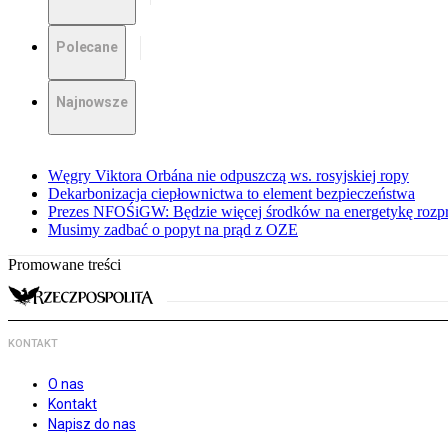
Polecane
Najnowsze
Węgry Viktora Orbána nie odpuszczą ws. rosyjskiej ropy
Dekarbonizacja ciepłownictwa to element bezpieczeństwa
Prezes NFOŚiGW: Będzie więcej środków na energetykę rozp
Musimy zadbać o popyt na prąd z OZE
Promowane treści
KONTAKT
O nas
Kontakt
Napisz do nas