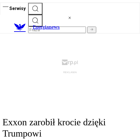
Serwisy
E
nergianews
Exxon zarobił krocie dzięki
Trumpowi