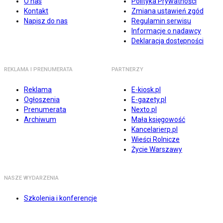
O nas
Polityka Prywatności
Kontakt
Zmiana ustawień zgód
Napisz do nas
Regulamin serwisu
Informacje o nadawcy
Deklaracja dostępności
REKLAMA I PRENUMERATA
PARTNERZY
Reklama
E-kiosk.pl
Ogłoszenia
E-gazety.pl
Prenumerata
Nexto.pl
Archiwum
Mała księgowość
Kancelarierp.pl
Wieści Rolnicze
Życie Warszawy
NASZE WYDARZENIA
Szkolenia i konferencje