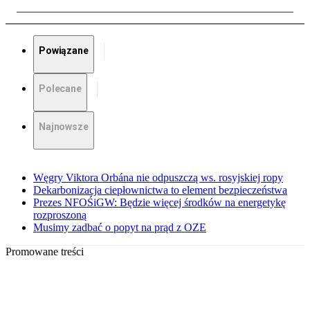
Powiązane
Polecane
Najnowsze
Węgry Viktora Orbána nie odpuszczą ws. rosyjskiej ropy
Dekarbonizacja ciepłownictwa to element bezpieczeństwa
Prezes NFOŚiGW: Będzie więcej środków na energetykę
rozproszoną
Musimy zadbać o popyt na prąd z OZE
Promowane treści