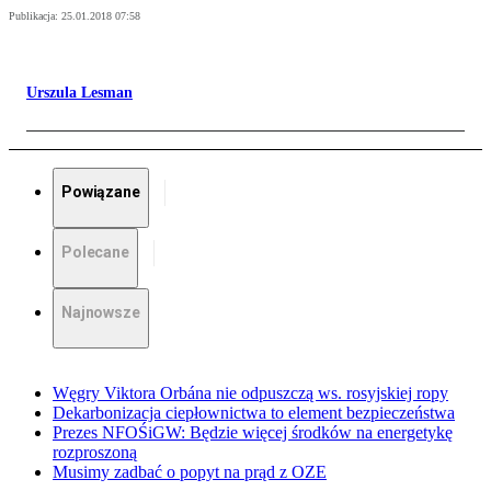
Publikacja:
25.01.2018 07:58
Urszula Lesman
Powiązane
Polecane
Najnowsze
Węgry Viktora Orbána nie odpuszczą ws. rosyjskiej ropy
Dekarbonizacja ciepłownictwa to element bezpieczeństwa
Prezes NFOŚiGW: Będzie więcej środków na energetykę
rozproszoną
Musimy zadbać o popyt na prąd z OZE