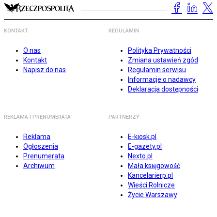
KONTAKT
REGULAMIN
O nas
Polityka Prywatności
Kontakt
Zmiana ustawień zgód
Napisz do nas
Regulamin serwisu
Informacje o nadawcy
Deklaracja dostępności
REKLAMA I PRENUMERATA
PARTNERZY
Reklama
E-kiosk.pl
Ogłoszenia
E-gazety.pl
Prenumerata
Nexto.pl
Archiwum
Mała księgowość
Kancelarierp.pl
Wieści Rolnicze
Życie Warszawy