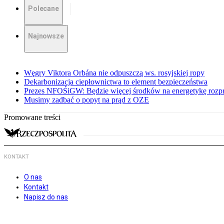
Polecane
Najnowsze
Węgry Viktora Orbána nie odpuszczą ws. rosyjskiej ropy
Dekarbonizacja ciepłownictwa to element bezpieczeństwa
Prezes NFOŚiGW: Będzie więcej środków na energetykę rozp
Musimy zadbać o popyt na prąd z OZE
Promowane treści
KONTAKT
O nas
Kontakt
Napisz do nas