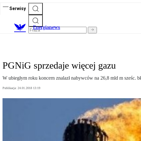
Serwisy
E
nergianews
PGNiG sprzedaje więcej gazu
W ubiegłym roku koncern znalazł nabywców na 26,8 mld m sześc. błę
Publikacja:
24.01.2018 13:19