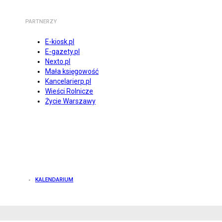
PARTNERZY
E-kiosk.pl
E-gazety.pl
Nexto.pl
Mała księgowość
Kancelarierp.pl
Wieści Rolnicze
Życie Warszawy
KALENDARIUM