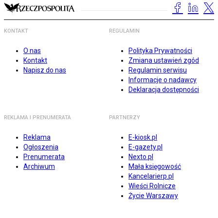
KONTAKT
REGULAMIN
O nas
Polityka Prywatności
Kontakt
Zmiana ustawień zgód
Napisz do nas
Regulamin serwisu
Informacje o nadawcy
Deklaracja dostępności
REKLAMA I PRENUMERATA
PARTNERZY
Reklama
E-kiosk.pl
Ogłoszenia
E-gazety.pl
Prenumerata
Nexto.pl
Archiwum
Mała księgowość
Kancelarierp.pl
Wieści Rolnicze
Życie Warszawy