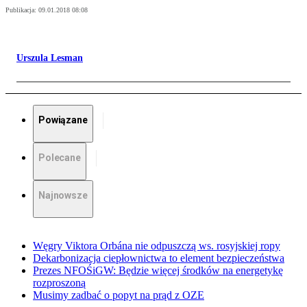
Publikacja:
09.01.2018 08:08
Urszula Lesman
Powiązane
Polecane
Najnowsze
Węgry Viktora Orbána nie odpuszczą ws. rosyjskiej ropy
Dekarbonizacja ciepłownictwa to element bezpieczeństwa
Prezes NFOŚiGW: Będzie więcej środków na energetykę
rozproszoną
Musimy zadbać o popyt na prąd z OZE