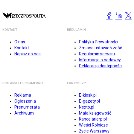
KONTAKT
REGULAMIN
O nas
Polityka Prywatności
Kontakt
Zmiana ustawień zgód
Napisz do nas
Regulamin serwisu
Informacje o nadawcy
Deklaracja dostępności
REKLAMA I PRENUMERATA
PARTNERZY
Reklama
E-kiosk.pl
Ogłoszenia
E-gazety.pl
Prenumerata
Nexto.pl
Archiwum
Mała księgowość
Kancelarierp.pl
Wieści Rolnicze
Życie Warszawy