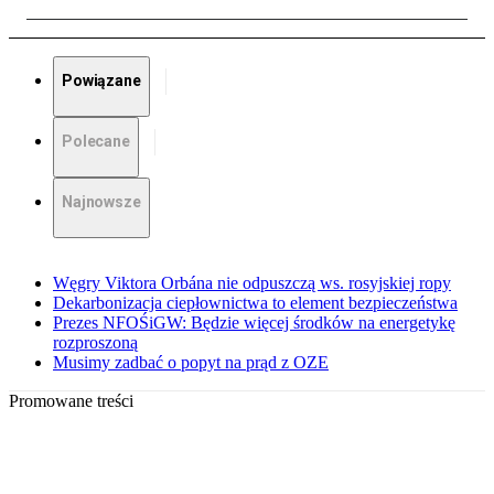
Powiązane
Polecane
Najnowsze
Węgry Viktora Orbána nie odpuszczą ws. rosyjskiej ropy
Dekarbonizacja ciepłownictwa to element bezpieczeństwa
Prezes NFOŚiGW: Będzie więcej środków na energetykę
rozproszoną
Musimy zadbać o popyt na prąd z OZE
Promowane treści