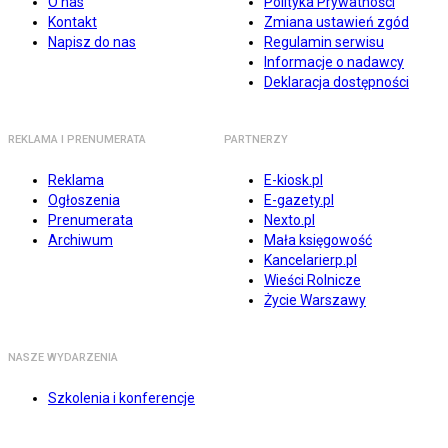
O nas
Polityka Prywatności
Kontakt
Zmiana ustawień zgód
Napisz do nas
Regulamin serwisu
Informacje o nadawcy
Deklaracja dostępności
REKLAMA I PRENUMERATA
PARTNERZY
Reklama
E-kiosk.pl
Ogłoszenia
E-gazety.pl
Prenumerata
Nexto.pl
Archiwum
Mała księgowość
Kancelarierp.pl
Wieści Rolnicze
Życie Warszawy
NASZE WYDARZENIA
Szkolenia i konferencje