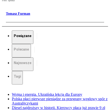
Foto: spółka
Tomasz Furman
Powiązane
Polecane
Najnowsze
Tagi
Wojna i energia. Ukraińska lekcja dla Europy
Polska płaci pierwsze pieniądze za przegrany węglowy spór z
Australijczykami
Diesel najdroższy w historii. Kierowcy płacą już prawie 9 zł