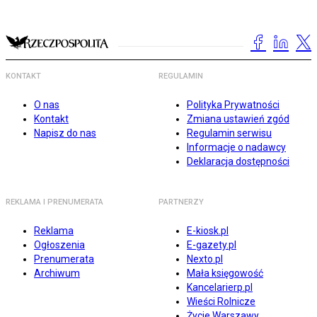
KONTAKT
REGULAMIN
O nas
Polityka Prywatności
Kontakt
Zmiana ustawień zgód
Napisz do nas
Regulamin serwisu
Informacje o nadawcy
Deklaracja dostępności
REKLAMA I PRENUMERATA
PARTNERZY
Reklama
E-kiosk.pl
Ogłoszenia
E-gazety.pl
Prenumerata
Nexto.pl
Archiwum
Mała księgowość
Kancelarierp.pl
Wieści Rolnicze
Życie Warszawy