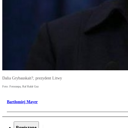
Dalia Grybauskait?, prezydent Litwy
Foto: Fotorzepa, Raf Rafał Guz
Bartłomiej Mayer
Powiązane