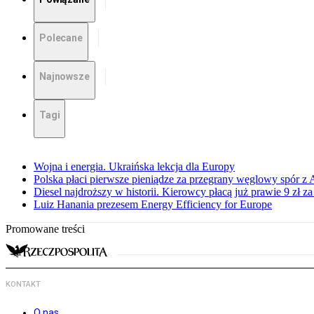
Polecane
Najnowsze
Tagi
Wojna i energia. Ukraińska lekcja dla Europy
Polska płaci pierwsze pieniądze za przegrany węglowy spór z 
Diesel najdroższy w historii. Kierowcy płacą już prawie 9 zł za 
Luiz Hanania prezesem Energy Efficiency for Europe
Promowane treści
KONTAKT
O nas