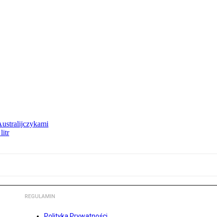
Australijczykami
litr
REGULAMIN
Polityka Prywatności