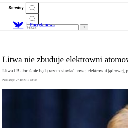
Serwisy
E
nergianews
Litwa nie zbuduje elektrowni atomow
Litwa i Białoruś nie będą razem stawiać nowej elektrowni jądrowej, 
Publikacja:
27.10.2010 03:00