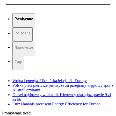
Powiązane
Polecane
Najnowsze
Tagi
Wojna i energia. Ukraińska lekcja dla Europy
Polska płaci pierwsze pieniądze za przegrany węglowy spór z
Australijczykami
Diesel najdroższy w historii. Kierowcy płacą już prawie 9 zł
za litr
Luiz Hanania prezesem Energy Efficiency for Europe
Promowane treści