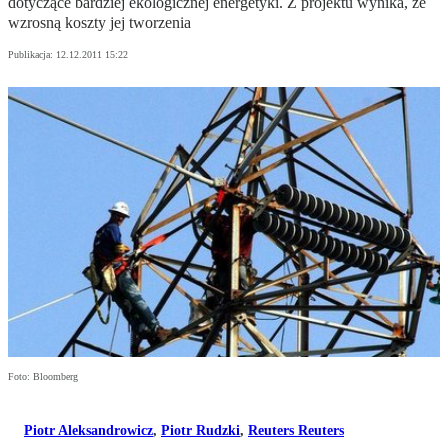
dotyczące bardziej ekologicznej energetyki. Z projektu wynika, że
wzrosną koszty jej tworzenia
Publikacja:
12.12.2011 15:22
Foto: Bloomberg
Piotr Aleksandrowicz
,
Piotr Rudzki
,
Reuters Reuters