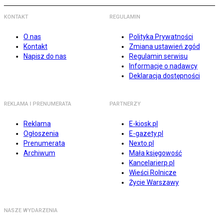
KONTAKT
REGULAMIN
O nas
Polityka Prywatności
Kontakt
Zmiana ustawień zgód
Napisz do nas
Regulamin serwisu
Informacje o nadawcy
Deklaracja dostępności
REKLAMA I PRENUMERATA
PARTNERZY
Reklama
E-kiosk.pl
Ogłoszenia
E-gazety.pl
Prenumerata
Nexto.pl
Archiwum
Mała księgowość
Kancelarierp.pl
Wieści Rolnicze
Życie Warszawy
NASZE WYDARZENIA