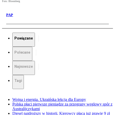
Foto: Bloomberg
PAP
Powiązane
Polecane
Najnowsze
Tagi
Wojna i energia. Ukraińska lekcja dla Europy
Polska płaci pierwsze pieniądze za przegrany węglowy spór z
Australijczykami
Diesel najdroższy w historii. Kierowcy płacą już prawie 9 zł