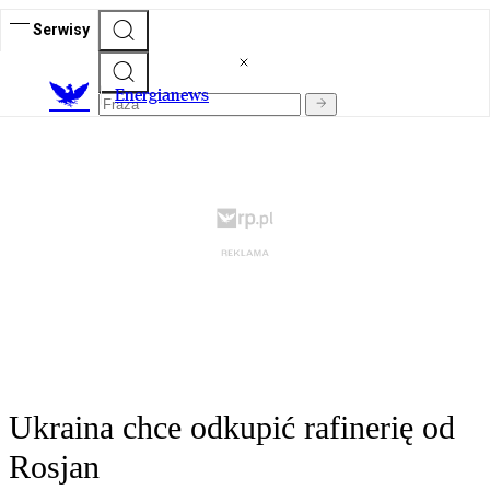
Serwisy
E
nergianews
Ukraina chce odkupić rafinerię od
Rosjan