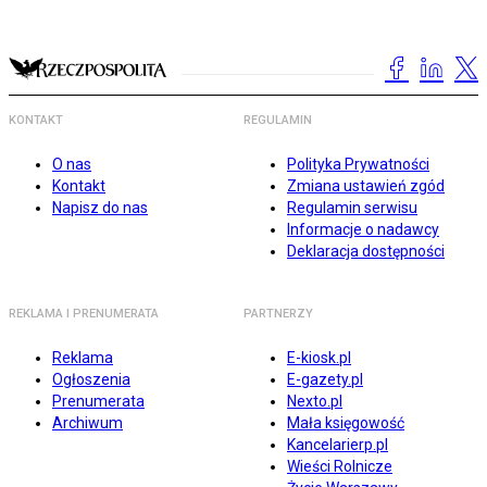
KONTAKT
REGULAMIN
O nas
Polityka Prywatności
Kontakt
Zmiana ustawień zgód
Napisz do nas
Regulamin serwisu
Informacje o nadawcy
Deklaracja dostępności
REKLAMA I PRENUMERATA
PARTNERZY
Reklama
E-kiosk.pl
Ogłoszenia
E-gazety.pl
Prenumerata
Nexto.pl
Archiwum
Mała księgowość
Kancelarierp.pl
Wieści Rolnicze