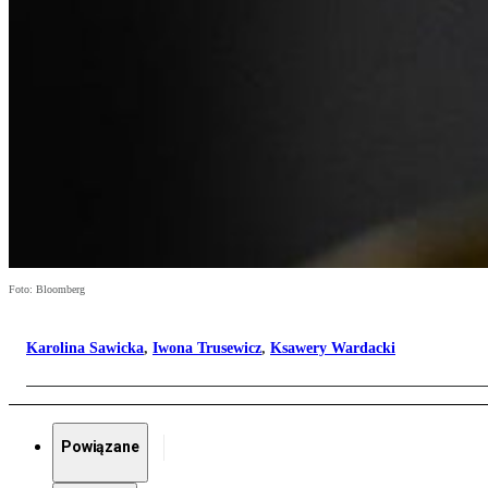
Foto: Bloomberg
Karolina Sawicka
,
Iwona Trusewicz
,
Ksawery Wardacki
Powiązane