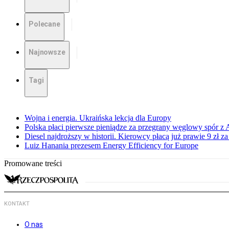
Polecane
Najnowsze
Tagi
Wojna i energia. Ukraińska lekcja dla Europy
Polska płaci pierwsze pieniądze za przegrany węglowy spór z 
Diesel najdroższy w historii. Kierowcy płacą już prawie 9 zł za 
Luiz Hanania prezesem Energy Efficiency for Europe
Promowane treści
KONTAKT
O nas