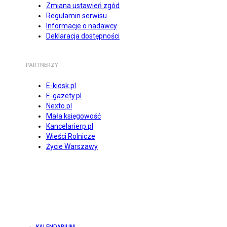
Zmiana ustawień zgód
Regulamin serwisu
Informacje o nadawcy
Deklaracja dostępności
PARTNERZY
E-kiosk.pl
E-gazety.pl
Nexto.pl
Mała księgowość
Kancelarierp.pl
Wieści Rolnicze
Życie Warszawy
KALENDARIUM