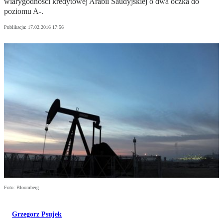
wiarygodności kredytowej Arabii Saudyjskiej o dwa oczka do
poziomu A-.
Publikacja:
17.02.2016 17:56
Foto: Bloomberg
Grzegorz Psujek