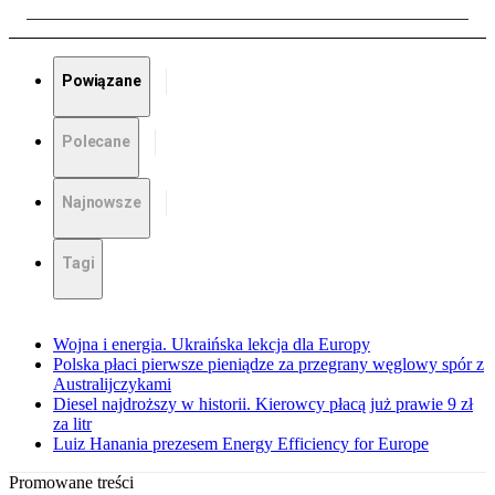
Powiązane
Polecane
Najnowsze
Tagi
Wojna i energia. Ukraińska lekcja dla Europy
Polska płaci pierwsze pieniądze za przegrany węglowy spór z
Australijczykami
Diesel najdroższy w historii. Kierowcy płacą już prawie 9 zł
za litr
Luiz Hanania prezesem Energy Efficiency for Europe
Promowane treści