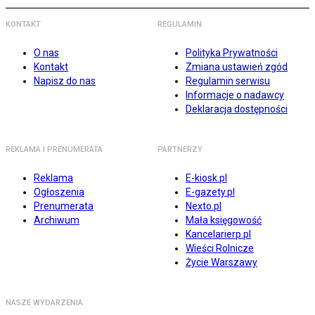
KONTAKT
REGULAMIN
O nas
Polityka Prywatności
Kontakt
Zmiana ustawień zgód
Napisz do nas
Regulamin serwisu
Informacje o nadawcy
Deklaracja dostępności
REKLAMA I PRENUMERATA
PARTNERZY
Reklama
E-kiosk.pl
Ogłoszenia
E-gazety.pl
Prenumerata
Nexto.pl
Archiwum
Mała księgowość
Kancelarierp.pl
Wieści Rolnicze
Życie Warszawy
NASZE WYDARZENIA