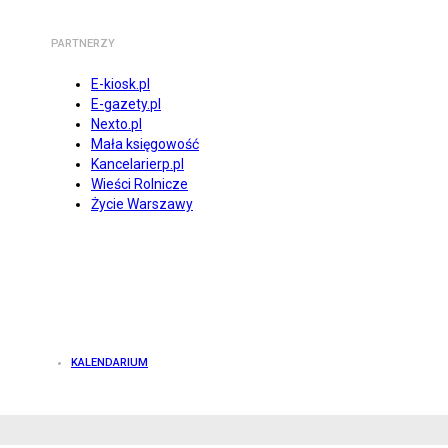
PARTNERZY
E-kiosk.pl
E-gazety.pl
Nexto.pl
Mała księgowość
Kancelarierp.pl
Wieści Rolnicze
Życie Warszawy
KALENDARIUM