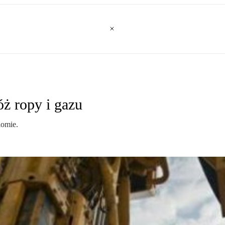
óż ropy i gazu
iomie.