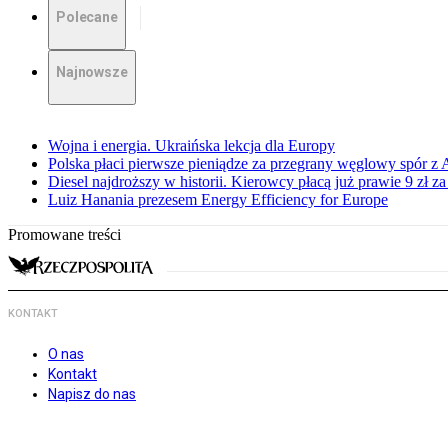
Polecane
Najnowsze
Wojna i energia. Ukraińska lekcja dla Europy
Polska płaci pierwsze pieniądze za przegrany węglowy spór z 
Diesel najdroższy w historii. Kierowcy płacą już prawie 9 zł za 
Luiz Hanania prezesem Energy Efficiency for Europe
Promowane treści
KONTAKT
O nas
Kontakt
Napisz do nas