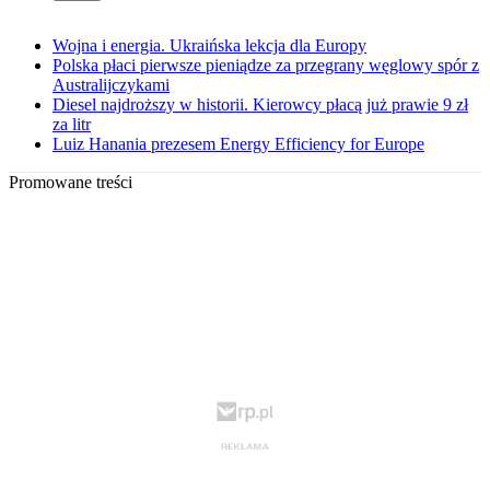
Wojna i energia. Ukraińska lekcja dla Europy
Polska płaci pierwsze pieniądze za przegrany węglowy spór z
Australijczykami
Diesel najdroższy w historii. Kierowcy płacą już prawie 9 zł
za litr
Luiz Hanania prezesem Energy Efficiency for Europe
Promowane treści