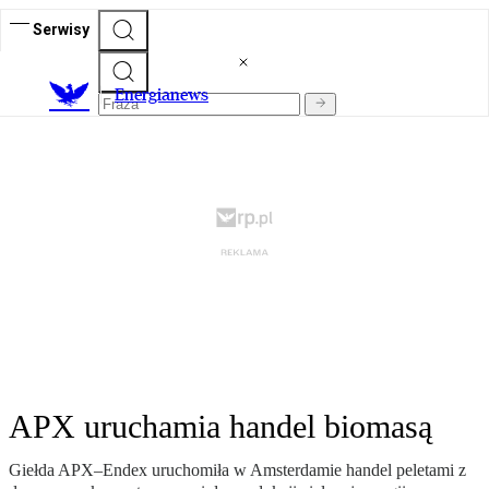
Serwisy
E
nergianews
APX uruchamia handel biomasą
Giełda APX–Endex uruchomiła w Amsterdamie handel peletami z