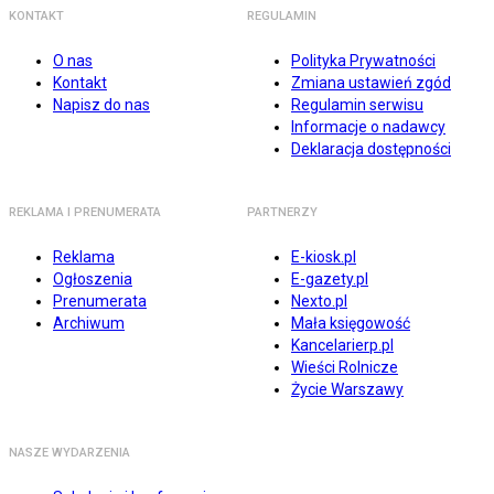
KONTAKT
REGULAMIN
O nas
Polityka Prywatności
Kontakt
Zmiana ustawień zgód
Napisz do nas
Regulamin serwisu
Informacje o nadawcy
Deklaracja dostępności
REKLAMA I PRENUMERATA
PARTNERZY
Reklama
E-kiosk.pl
Ogłoszenia
E-gazety.pl
Prenumerata
Nexto.pl
Archiwum
Mała księgowość
Kancelarierp.pl
Wieści Rolnicze
Życie Warszawy
NASZE WYDARZENIA