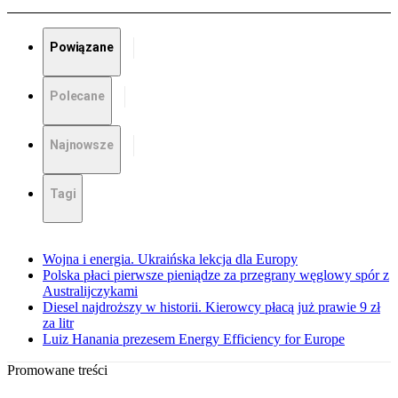
Powiązane
Polecane
Najnowsze
Tagi
Wojna i energia. Ukraińska lekcja dla Europy
Polska płaci pierwsze pieniądze za przegrany węglowy spór z
Australijczykami
Diesel najdroższy w historii. Kierowcy płacą już prawie 9 zł
za litr
Luiz Hanania prezesem Energy Efficiency for Europe
Promowane treści