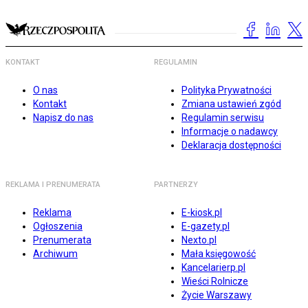
KONTAKT
REGULAMIN
O nas
Polityka Prywatności
Kontakt
Zmiana ustawień zgód
Napisz do nas
Regulamin serwisu
Informacje o nadawcy
Deklaracja dostępności
REKLAMA I PRENUMERATA
PARTNERZY
Reklama
E-kiosk.pl
Ogłoszenia
E-gazety.pl
Prenumerata
Nexto.pl
Archiwum
Mała księgowość
Kancelarierp.pl
Wieści Rolnicze
Życie Warszawy