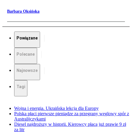
Barbara Oksińska
Powiązane
Polecane
Najnowsze
Tagi
Wojna i energia. Ukraińska lekcja dla Europy
Polska płaci pierwsze pieniądze za przegrany węglowy spór z
Australijczykami
Diesel najdroższy w historii. Kierowcy płacą już prawie 9 zł
za litr