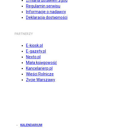
Zmiana ustawień zgód
Regulamin serwisu
Informacje o nadawcy
Deklaracja dostępności
PARTNERZY
E-kiosk.pl
E-gazety.pl
Nexto.pl
Mała księgowość
Kancelarierp.pl
Wieści Rolnicze
Życie Warszawy
KALENDARIUM