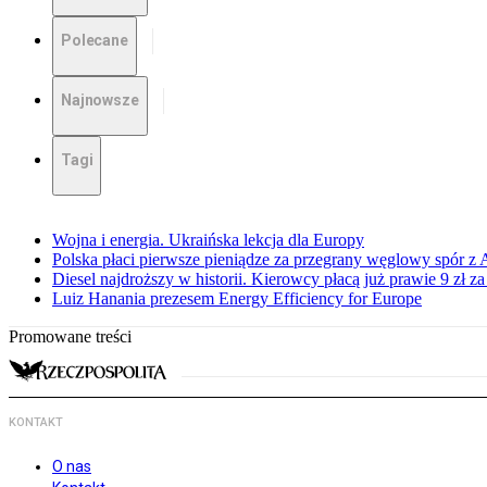
Polecane
Najnowsze
Tagi
Wojna i energia. Ukraińska lekcja dla Europy
Polska płaci pierwsze pieniądze za przegrany węglowy spór z 
Diesel najdroższy w historii. Kierowcy płacą już prawie 9 zł za 
Luiz Hanania prezesem Energy Efficiency for Europe
Promowane treści
KONTAKT
O nas