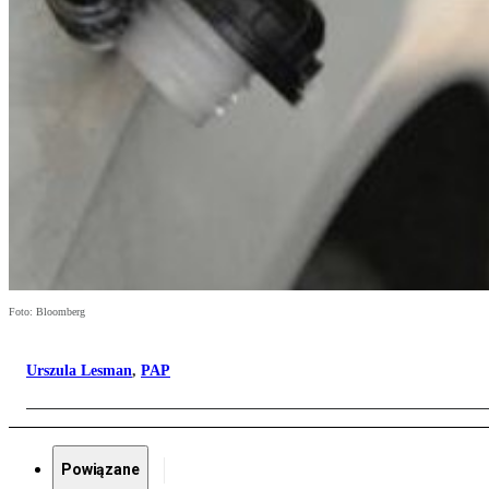
Foto: Bloomberg
Urszula Lesman
,
PAP
Powiązane