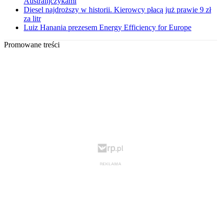
Australijczykami
Diesel najdroższy w historii. Kierowcy płacą już prawie 9 zł
za litr
Luiz Hanania prezesem Energy Efficiency for Europe
Promowane treści