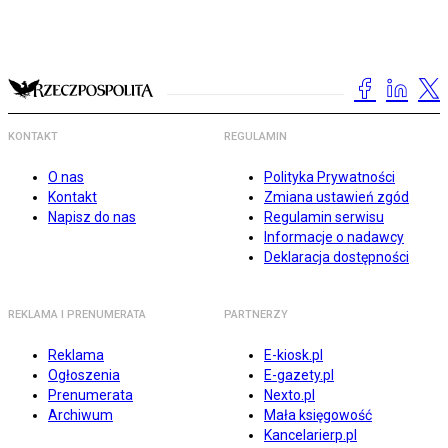
KONTAKT
REGULAMIN
O nas
Polityka Prywatności
Kontakt
Zmiana ustawień zgód
Napisz do nas
Regulamin serwisu
Informacje o nadawcy
Deklaracja dostępności
REKLAMA I PRENUMERATA
PARTNERZY
Reklama
E-kiosk.pl
Ogłoszenia
E-gazety.pl
Prenumerata
Nexto.pl
Archiwum
Mała księgowość
Kancelarierp.pl