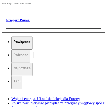
Publikacja:
30.01.2014 09:40
Grzegorz Psujek
Powiązane
Polecane
Najnowsze
Tagi
Wojna i energia. Ukraińska lekcja dla Europy
Polska płaci pierwsze pieniądze za przegrany węglowy spór z