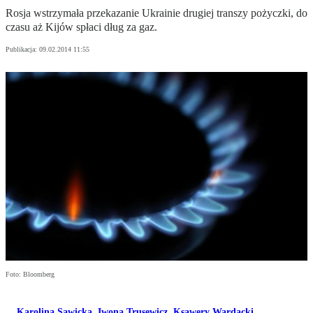
Rosja wstrzymała przekazanie Ukrainie drugiej transzy pożyczki, do
czasu aż Kijów spłaci dług za gaz.
Publikacja:
09.02.2014 11:55
Foto: Bloomberg
Karolina Sawicka
,
Iwona Trusewicz
,
Ksawery Wardacki