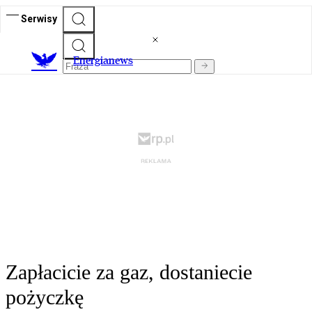
Serwisy
E
nergianews
Zapłacicie za gaz, dostaniecie
pożyczkę