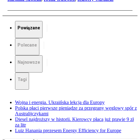
Powiązane
Polecane
Najnowsze
Tagi
Wojna i energia. Ukraińska lekcja dla Europy
Polska płaci pierwsze pieniądze za przegrany węglowy spór z
Australijczykami
Diesel najdroższy w historii. Kierowcy płacą już prawie 9 zł
za litr
Luiz Hanania prezesem Energy Efficiency for Europe