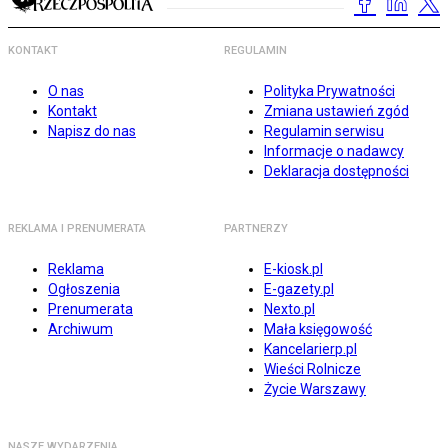
KONTAKT
REGULAMIN
O nas
Polityka Prywatności
Kontakt
Zmiana ustawień zgód
Napisz do nas
Regulamin serwisu
Informacje o nadawcy
Deklaracja dostępności
REKLAMA I PRENUMERATA
PARTNERZY
Reklama
E-kiosk.pl
Ogłoszenia
E-gazety.pl
Prenumerata
Nexto.pl
Archiwum
Mała księgowość
Kancelarierp.pl
Wieści Rolnicze
Życie Warszawy
NASZE WYDARZENIA