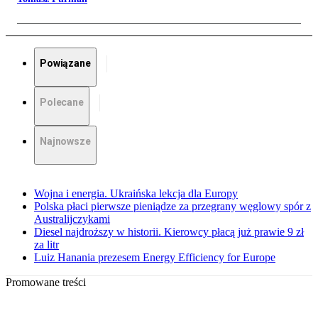
Powiązane
Polecane
Najnowsze
Wojna i energia. Ukraińska lekcja dla Europy
Polska płaci pierwsze pieniądze za przegrany węglowy spór z
Australijczykami
Diesel najdroższy w historii. Kierowcy płacą już prawie 9 zł
za litr
Luiz Hanania prezesem Energy Efficiency for Europe
Promowane treści