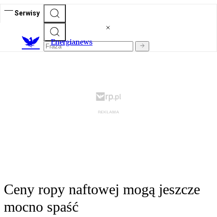
Serwisy
E
nergianews
Ceny ropy naftowej mogą jeszcze
mocno spaść