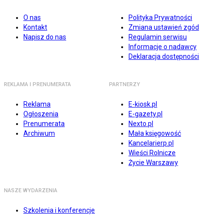
O nas
Polityka Prywatności
Kontakt
Zmiana ustawień zgód
Napisz do nas
Regulamin serwisu
Informacje o nadawcy
Deklaracja dostępności
REKLAMA I PRENUMERATA
PARTNERZY
Reklama
E-kiosk.pl
Ogłoszenia
E-gazety.pl
Prenumerata
Nexto.pl
Archiwum
Mała księgowość
Kancelarierp.pl
Wieści Rolnicze
Życie Warszawy
NASZE WYDARZENIA
Szkolenia i konferencje