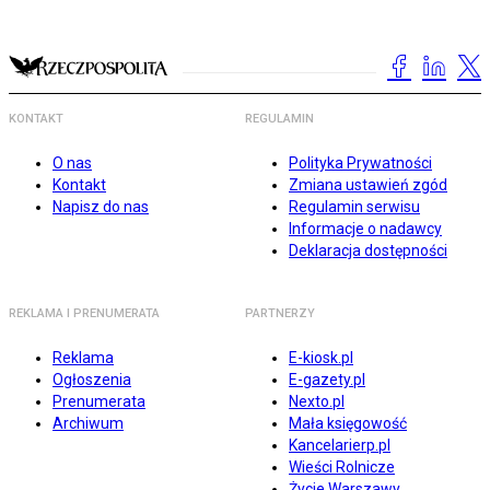
KONTAKT
REGULAMIN
O nas
Polityka Prywatności
Kontakt
Zmiana ustawień zgód
Napisz do nas
Regulamin serwisu
Informacje o nadawcy
Deklaracja dostępności
REKLAMA I PRENUMERATA
PARTNERZY
Reklama
E-kiosk.pl
Ogłoszenia
E-gazety.pl
Prenumerata
Nexto.pl
Archiwum
Mała księgowość
Kancelarierp.pl
Wieści Rolnicze
Życie Warszawy