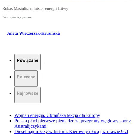
Rokas Masiulis, minister energii Litwy
Foto: materiały prasowe
Aneta Wieczerzak-Krusińska
Powiązane
Polecane
Najnowsze
Wojna i energia. Ukraińska lekcja dla Europy
Polska płaci pierwsze pieniądze za przegrany węglowy spór z
Australijczykami
Diesel najdroższy w historii. Kierowcy płacą już prawie 9 zł