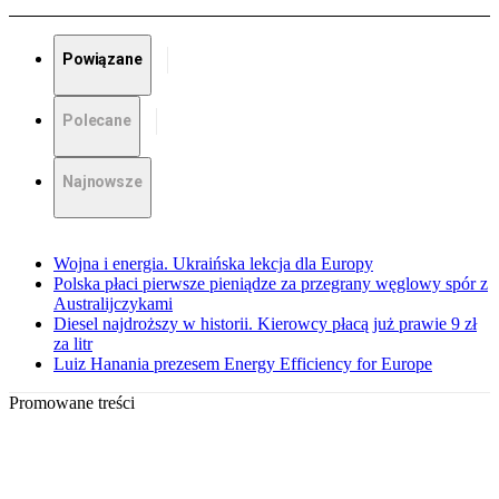
Powiązane
Polecane
Najnowsze
Wojna i energia. Ukraińska lekcja dla Europy
Polska płaci pierwsze pieniądze za przegrany węglowy spór z
Australijczykami
Diesel najdroższy w historii. Kierowcy płacą już prawie 9 zł
za litr
Luiz Hanania prezesem Energy Efficiency for Europe
Promowane treści