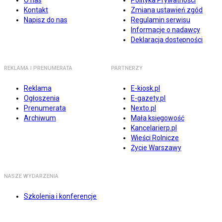
O nas
Polityka Prywatności
Kontakt
Zmiana ustawień zgód
Napisz do nas
Regulamin serwisu
Informacje o nadawcy
Deklaracja dostępności
REKLAMA I PRENUMERATA
PARTNERZY
Reklama
E-kiosk.pl
Ogłoszenia
E-gazety.pl
Prenumerata
Nexto.pl
Archiwum
Mała księgowość
Kancelarierp.pl
Wieści Rolnicze
Życie Warszawy
NASZE WYDARZENIA
Szkolenia i konferencje